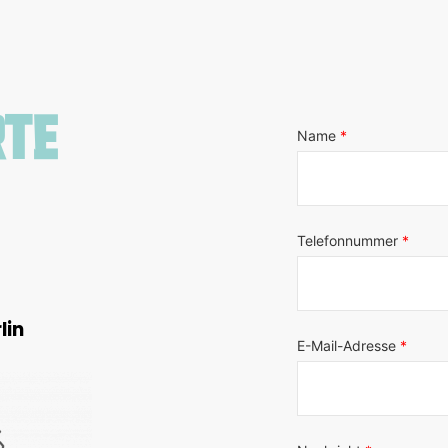
te
lin