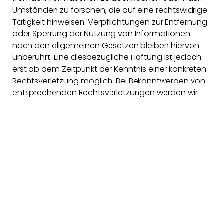
Umständen zu forschen, die auf eine rechtswidrige
Tätigkeit hinweisen. Verpflichtungen zur Entfernung
oder Sperrung der Nutzung von Informationen
nach den allgemeinen Gesetzen bleiben hiervon
unberührt. Eine diesbezügliche Haftung ist jedoch
erst ab dem Zeitpunkt der Kenntnis einer konkreten
Rechtsverletzung möglich. Bei Bekanntwerden von
entsprechenden Rechtsverletzungen werden wir
diese Inhalte umgehend entfernen.
HAFTUNG FÜR LINKS
Unser Angebot enthält Links zu externen Webseiten
Dritter, auf deren Inhalte wir keinen Einfluss haben.
Deshalb können wir für diese fremden Inhalte auch
keine Gewähr übernehmen. Für die Inhalte der
verlinkten Seiten ist stets der jeweilige Anbieter
oder Betreiber der Seiten verantwortlich. Die
verlinkten Seiten wurden zum Zeitpunkt der