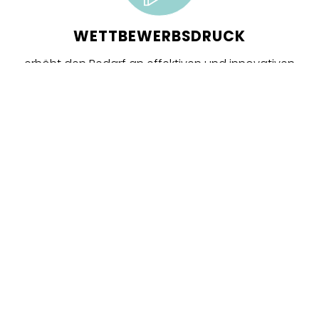
WETTBEWERBSDRUCK
erhöht den Bedarf an effektiven und innovativen
Lösungen.